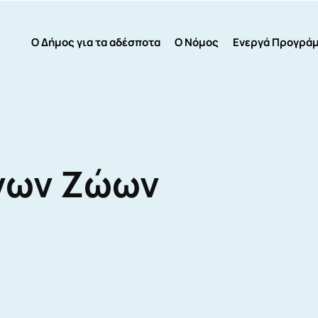
Ο Δήμος για τα αδέσποτα
Ο Νόμος
Ενεργά Προγρά
νων Ζώων