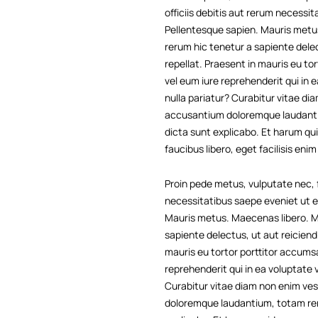
officiis debitis aut rerum necess
Pellentesque sapien. Mauris metus.
rerum hic tenetur a sapiente delec
repellat. Praesent in mauris eu t
vel eum iure reprehenderit qui in 
nulla pariatur? Curabitur vitae di
accusantium doloremque laudantium
dicta sunt explicabo. Et harum qui
faucibus libero, eget facilisis enim
Proin pede metus, vulputate nec, f
necessitatibus saepe eveniet ut 
Mauris metus. Maecenas libero. Mau
sapiente delectus, ut aut reiciend
mauris eu tortor porttitor accums
reprehenderit qui in ea voluptate 
Curabitur vitae diam non enim ves
doloremque laudantium, totam rem 