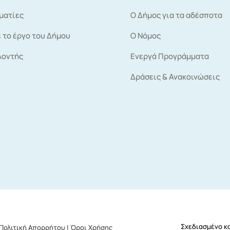
ματίες
Ο Δήμος για τα αδέσποτα
 το έργο του Δήμου
Ο Νόμος
λοντής
Ενεργά Προγράμματα
Δράσεις & Ανακοινώσεις
Σχεδιασμένο κ
Πολιτική Απορρήτου | Όροι Χρήσης