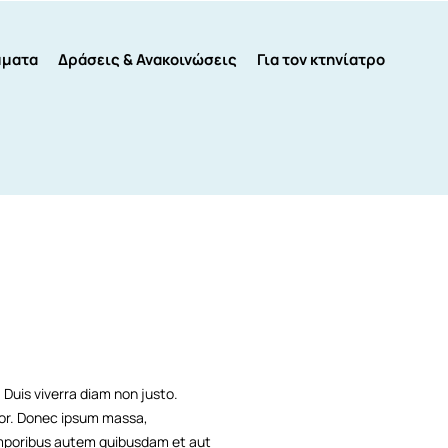
μματα
Δράσεις & Ανακοινώσεις
Για τον κτηνίατρο
 Duis viverra diam non justo.
olor. Donec ipsum massa,
 Temporibus autem quibusdam et aut