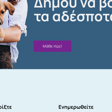
Δήμου να β
τα αδέσποτ
Μάθε πώς!
ίξτε
Ενημερωθείτε