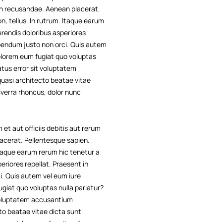
non recusandae. Aenean placerat.
n, tellus. In rutrum. Itaque earum
erendis doloribus asperiores
ibendum justo non orci. Quis autem
dolorem eum fugiat quo voluptas
atus error sit voluptatem
quasi architecto beatae vitae
viverra rhoncus, dolor nunc
et aut officiis debitis aut rerum
acerat. Pellentesque sapien.
 Itaque earum rerum hic tenetur a
eriores repellat. Praesent in
i. Quis autem vel eum iure
ugiat quo voluptas nulla pariatur?
 voluptatem accusantium
to beatae vitae dicta sunt