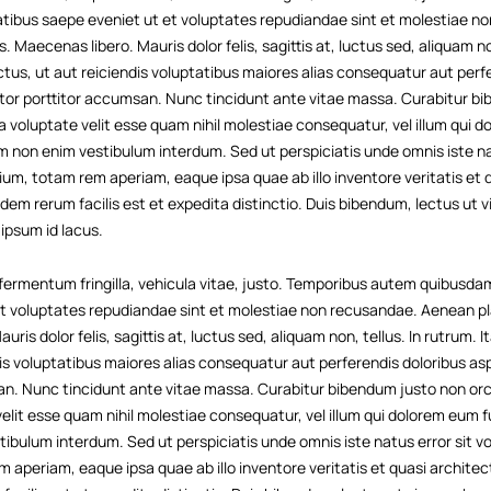
itatibus saepe eveniet ut et voluptates repudiandae sint et molestiae 
 Maecenas libero. Mauris dolor felis, sagittis at, luctus sed, aliquam no
tus, ut aut reiciendis voluptatibus maiores alias consequatur aut perf
ortor porttitor accumsan. Nunc tincidunt ante vitae massa. Curabitur b
ea voluptate velit esse quam nihil molestiae consequatur, vel illum qui 
am non enim vestibulum interdum. Sed ut perspiciatis unde omnis iste n
, totam rem aperiam, eaque ipsa quae ab illo inventore veritatis et 
dem rerum facilis est et expedita distinctio. Duis bibendum, lectus ut 
 ipsum id lacus.
ermentum fringilla, vehicula vitae, justo. Temporibus autem quibusdam 
et voluptates repudiandae sint et molestiae non recusandae. Aenean pl
ris dolor felis, sagittis at, luctus sed, aliquam non, tellus. In rutrum.
is voluptatibus maiores alias consequatur aut perferendis doloribus asp
an. Nunc tincidunt ante vitae massa. Curabitur bibendum justo non orc
velit esse quam nihil molestiae consequatur, vel illum qui dolorem eum f
tibulum interdum. Sed ut perspiciatis unde omnis iste natus error sit
aperiam, eaque ipsa quae ab illo inventore veritatis et quasi architec