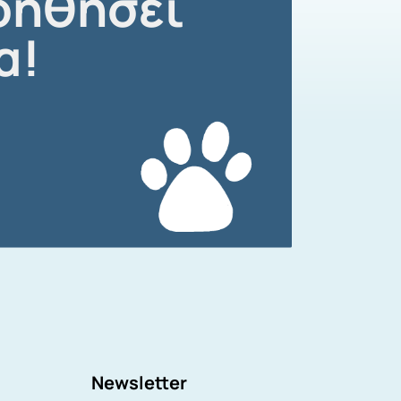
οηθήσει
α!
Newsletter