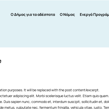
Ο Δήμος για τα αδέσποτα
Ο Νόμος
Ενεργά Προγρά
e
tion purposes. It will be replaced with the post content/excerpt.
tetuer adipiscing elit. Morbi scelerisque luctus velit. Etiam quis quam.
e. Duis sapien nunc, commodo et, interdum suscipit, sollicitudin et, d
pede metus, vulputate nec, fermentum fringilla, vehicula vitae, justo.