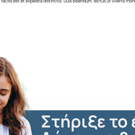
acilis est et expedita distinctio. Duis bibendum, lectus ut viverra rhon
Στήριξε το 