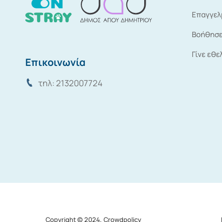
Επαγγελ
Βοήθησε
Γίνε εθε
Επικοινωνία
τηλ: 2132007724
Copyright © 2024, Crowdpolicy