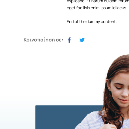
explicabo. Et harum quidem rerum f
eget facilisis enim ipsum id lacus.
End of the dummy content.
Κοινοποίηση σε: