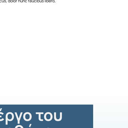
cus, dolor nunc faucibus libero,
έργο του