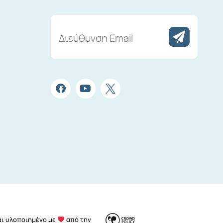
Διεύθυνση
Email
αι υλοποιημένο με
από την