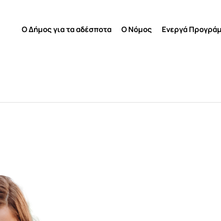
Ο Δήμος για τα αδέσποτα
Ο Νόμος
Ενεργά Προγρά