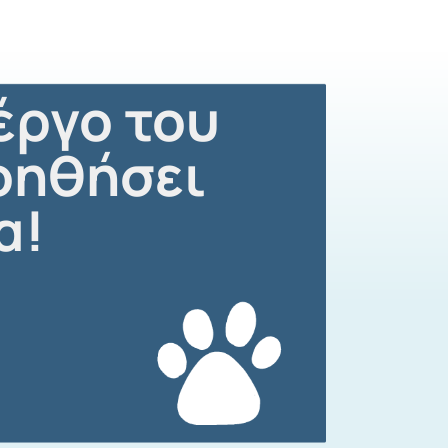
έργο του
οηθήσει
α!